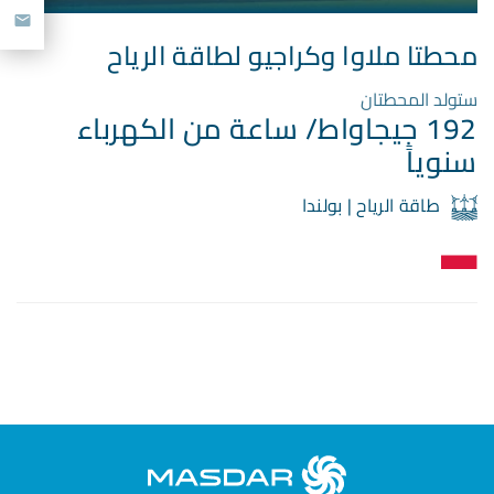
mail
محطتا ملاوا وكراجيو لطاقة الرياح
ستولد المحطتان
192 جيجاواط/ ساعة من الكهرباء
سنوياً
طاقة الرياح | بولندا