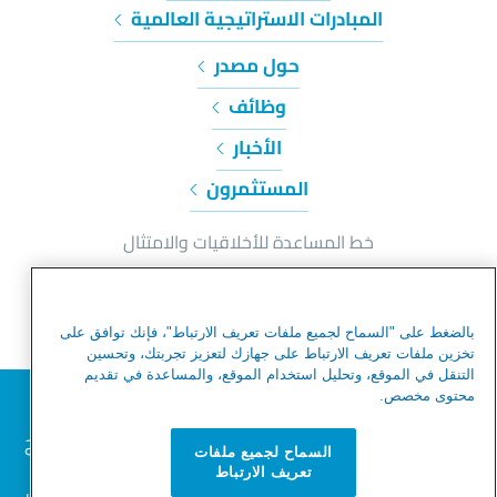
المبادرات الاستراتيجية العالمية
حول مصدر
وظائف
الأخبار
المستثمرون
خط المساعدة للأخلاقيات والامتثال
إشعار الخصوصية وملفات تعريف الارتباط
شروط الاستخدام
بالضغط على "السماح لجميع ملفات تعريف الارتباط"، فإنك توافق على
شروط الاستخدام
تخزين ملفات تعريف الارتباط على جهازك لتعزيز تجربتك، وتحسين
التنقل في الموقع، وتحليل استخدام الموقع، والمساعدة في تقديم
تحذير من عمليات الاحتيال
نحترم خصوصيتك
محتوى مخصص.
خريطة الموقع
نحن نستخدم ملفات تعريف الارتباط لتحسين تجربة التصفح
السماح لجميع ملفات
الخاصة بك، وخدمة الإعلانات أو المحتوى المخصص،
تواصل معنا
تعريف الارتباط