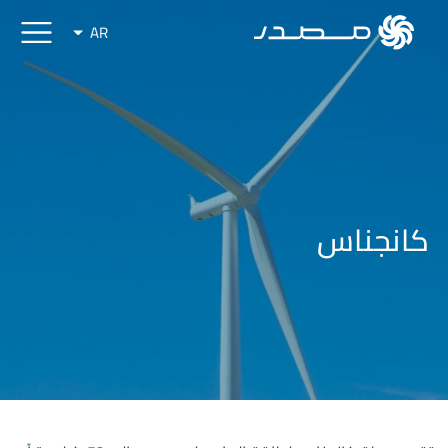
AR
كانجناس