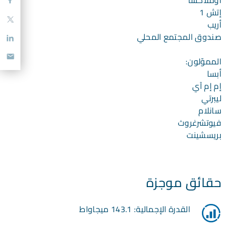
إتش 1
أريب
صندوق المجتمع المحلي
المموّلون:
أبسا
إم إم آي
ليبرتي
سانلام
فيوتشرغروث
بريسشينت
حقائق موجزة
القدرة الإجمالية: 143.1 ميجاواط