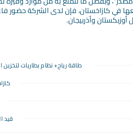
 "مصدر"، وبفضل ما تتمتع به من موارد وفيرة ل
عها في كازاخستان، فإن لدى الشركة حضور فا
أوزبكستان وأذربيجان.
طاقة رياح+ نظام بطاريات لتخزين ا
كازا
قيد ال