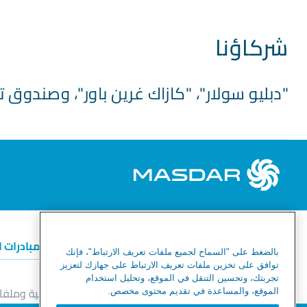
شركاؤنا
"دبليو سولار"، "كازاك غرين باور"، وصندوق ت
الطاقة المتجددة
الهيدروجين الأخضر
المبادرات 
بالضغط على "السماح لجميع ملفات تعريف الارتباط"، فإنك
توافق على تخزين ملفات تعريف الارتباط على جهازك لتعزيز
تجربتك، وتحسين التنقل في الموقع، وتحليل استخدام
خط المساعدة للأخلاقيات والامتثال
إشعار الخصوصية وملفات
الموقع، والمساعدة في تقديم محتوى مخصص.