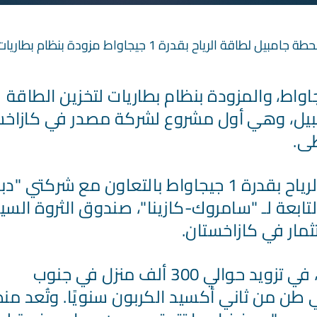
جامبيل لطاقة الرياح بقدرة 1 جيجاواط مزودة بنظام بطاريات تخزين بسعة 600 ميجاواط ساعة
 المحطة لطاقة الرياح، بقدرة 1 جيجاواط، والمزودة بنظام بطاريات لتخزين الطاقة
 جامبيل، وهي أول مشروع لشركة مصدر في كازاخس
ى.
وتقود "مصدر" تطوير مشروع محطة طاقة الرياح بقدرة 1 جيجاواط بالتعاون مع شركتي 
لتابعة لـ "سامروك-كازينا"، صندوق الثروة الس
مار في كازاخستان.
وستسهم المحطة عند دخولها حيز التشغيل، في تزويد حوالي 300 ألف منزل في جنوب
ي طن من ثاني أكسيد الكربون سنويًا. وتُعد من