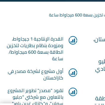
تان،
القدرة الإنتاجية 1 جيجاواط،
ومزودة بنظام بطاريات لتخزين
الطاقة بسعة 600 ميجاواط/
ساعة
"دبليو
يادي
أول مشروع لشركة مصدر في
كازاخستان
تقود "مصدر" تطوير المشروع
بالتعاون مع شركتي "دبليو
طقة
سولار"، و"كازاك غرين باور"