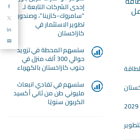
طاقة
إحدى الشركات التابعة لـ
عل
"سامروك-كازينا"، وصندوق
تطوير الاستثمار في
كازاخستان
ستسهم المحطة في تزويد
حوالي 300 ألف منزل في
جنوب كازاخستان بالكهرباء
لطاقة
ستسهم في تفادي انبعاث
خستان
مليوني طن من ثاني أكسيد
الكربون سنويًا
2029
تطوير