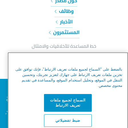
حول مصدر
وظائف
الأخبار
المستثمرون
خط المساعدة للأخلاقيات والامتثال
إشعار الخصوصية وملفات تعريف الارتباط
شروط الاستخدام
بالضغط على "السماح لجميع ملفات تعريف الارتباط"، فإنك توافق على
شروط الاستخدام
تخزين ملفات تعريف الارتباط على جهازك لتعزيز تجربتك، وتحسين
التنقل في الموقع، وتحليل استخدام الموقع، والمساعدة في تقديم
تحذير من عمليات الاحتيال
نحترم خصوصيتك
محتوى مخصص.
خريطة الموقع
نحن نستخدم ملفات تعريف الارتباط لتحسين تجربة التصفح
السماح لجميع ملفات
الخاصة بك، وخدمة الإعلانات أو المحتوى المخصص،
تواصل معنا
تعريف الارتباط
وتحليل حركة المرور على الموقع. بالنقر فوق "قبول الكل"،
فإنك توافق على استخدامنا لملفات تعريف الارتباط.
ضبط تفضيلاتي