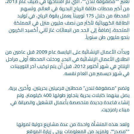
تعتبر ""مصفوفة لندن""، التي تم افتتاحها في صيف عام 2013،
من أكبر محطات طاقة الرياح البحرية في العالم. وتسهم
المحطة من خلال 175 توربيناً يعمل بقوة الرياح، في توليد
الطاقة الكهربائية لأكثر من نصف مليون منزل في المملكة
المتحدة، إضافةً إلى الحد من انبعاثات غاز ثاني أكسيد الكربون
بنحو مليون طن سنوياً.
وبدأت الأعمال الإنشائية على اليابسة عام 2009 قبل عامين من
انطلاق الأعمال الإنشائية في البحر. ودخلت المحطة أولى مراحل
الإنتاج في شهر أكتوبر 2012، قبل أن يتم تركيب آخر التوربينات
في شهر ديسمبر من العام نفسه.
وتضم “مصفوفة لندن” محطتين فرعيتين بحريتين، وأخرى برية،
يصل بينهما كابلات بحرية يتجاوز طولها 400 كيلومتر، وتم
إنشاء قاعدة جديدة متخصصة بأعمال التشغيل والصيانة في
ميناء رامزجيت.
وتعد هذه المنشأة واحدة من عدة مشاريع دولية تمولها
""مصدر"". ولمزيد من المعلومات يرجى زيارة الموقع