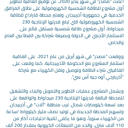
أعلنت "مصدر" في شهر يناير 2020، عن توقيع اتفاقية لتطوير
أول مشروع للطاقة الشمسية الكهروضوئية على نطاق المرافق
الخدمية في جمهورية أذربيجان. وتعتبر محطة قاراداغ للطاقة
الشمسية الكهروضوئية التي تبلغ قدرتها الإنتاجية 230
ميجاواط، أول مشروع طاقة شمسية مستقل قائم على
الاستثمار الأجنبي في الدولة وبصيغة شراكة بين القطاعين العام
والخاص.
ووقعت "مصدر" في شهر أبريل من عام 2021، على اتفاقية
استثمار المشروع مع الحكومة الأذربيجانية، كما وقعت على
اتفاقيتي شراء الطاقة وتوصيل ونقل الكهرباء مع شركة
"أذرينرجي أوه جيه أس سي".
ويشمل المشروع عمليات التطوير والتمويل والبناء والتشغيل
للمحطة البالغة قدرتها الإنتاجية 230 ميجاواط والواقعة على
بعد تسعة كيلومترات شمال غرب منطقة "آلات" في أذربيجان.
وتسهم المحطة الجديدة في توليد نصف مليار كيلوواط /ساعة
من الكهرباء سنوياً، وهو ما يكفي لتلبية احتياجات أكثر من
110 آلاف منزل، والحد من الانبعاثات الكربونية بمقدار 200 ألف