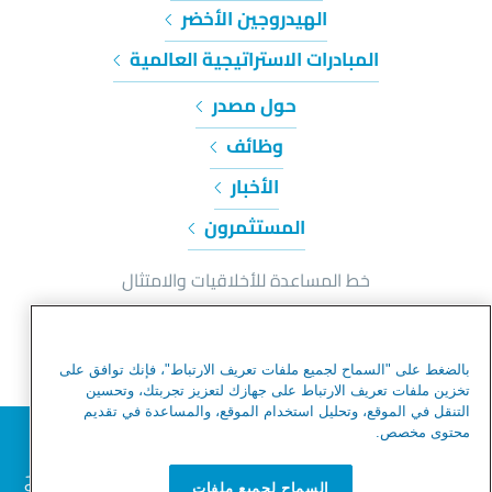
الهيدروجين الأخضر
المبادرات الاستراتيجية العالمية
حول مصدر
وظائف
الأخبار
المستثمرون
خط المساعدة للأخلاقيات والامتثال
إشعار الخصوصية وملفات تعريف الارتباط
شروط الاستخدام
بالضغط على "السماح لجميع ملفات تعريف الارتباط"، فإنك توافق على
شروط الاستخدام
تخزين ملفات تعريف الارتباط على جهازك لتعزيز تجربتك، وتحسين
التنقل في الموقع، وتحليل استخدام الموقع، والمساعدة في تقديم
تحذير من عمليات الاحتيال
نحترم خصوصيتك
محتوى مخصص.
خريطة الموقع
نحن نستخدم ملفات تعريف الارتباط لتحسين تجربة التصفح
السماح لجميع ملفات