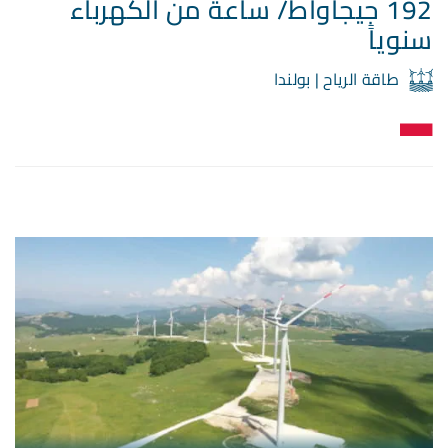
192 جيجاواط/ ساعة من الكهرباء
سنوياً
طاقة الرياح | بولندا