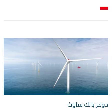
دوغر بانك ساوث