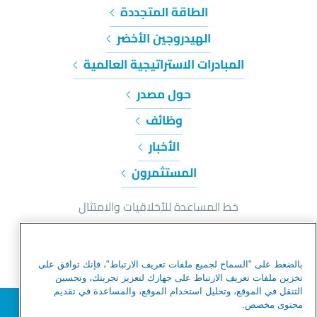
الطاقة المتجددة
الهيدروجين الأخضر
المبادرات الاستراتيجية العالمية
حول مصدر
وظائف
الأخبار
المستثمرون
خط المساعدة للأخلاقيات والامتثال
إشعار الخصوصية وملفات تعريف الارتباط
شروط الاستخدام
بالضغط على "السماح لجميع ملفات تعريف الارتباط"، فإنك توافق على
شروط الاستخدام
تخزين ملفات تعريف الارتباط على جهازك لتعزيز تجربتك، وتحسين
التنقل في الموقع، وتحليل استخدام الموقع، والمساعدة في تقديم
تحذير من عمليات الاحتيال
نحترم خصوصيتك
محتوى مخصص.