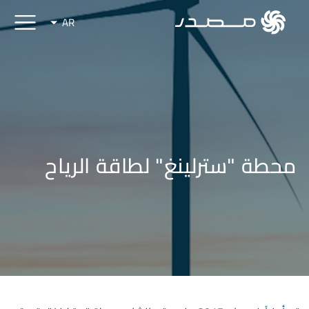
AR
محطة "سترلينغ" لطاقة الرياح