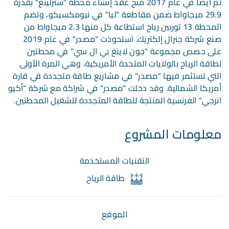
تم أيضاً في عام 2017 منح عقد إنشاء محطة "سترلينغ" بقدرة
29.9 ميجاواط ضمن مقاطعة "ليا" في نيومكسيكو، وتضم
المحطة 13 توربين رياح استطاعة كل منها 2.3 ميجاواط من
صنع شركة جنرال إلكتريك. استحوذت "مصدر" في عام 2019
على حصص مجموعة "جون لاينغ بي ال سي" في محطتين
لطاقة الرياح بالولايات المتحدة الأمريكية، وهي المرة الأولى
التي تستثمر فيها "مصدر" في مشاريع طاقة متجددة في قارة
أمريكا الشمالية. وقد دخلت "مصدر" في شراكة مع شركة "أكيو
انرجي" الفرنسية المنتجة للطاقة المتجددة لتشغيل المحطتين.
معلومات المشروع
التقنيات المستخدمة
طاقة الرياح
الموقع