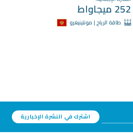
252 ميجاواط
طاقة الرياح | مونتينيغرو
اشترك في النشرة الإخبارية