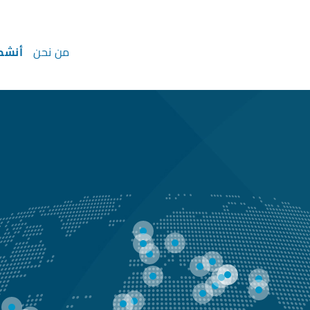
من نحن
أنشط