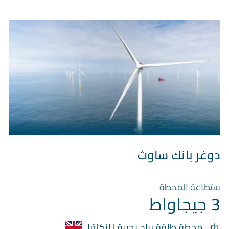
دوغر بانك ساوث
ستطاعة المحطة
3 جيجاواط
محطة طاقة رياح بحرية | إنكلترا