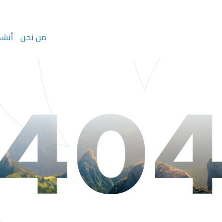
من نحن
أنشط