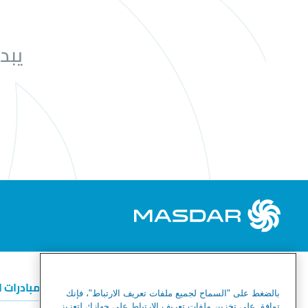
يبد
الطاقة المتجددة
الهيدروجين الأخضر
المبادرات 
بالضغط على "السماح لجميع ملفات تعريف الارتباط"، فإنك
توافق على تخزين ملفات تعريف الارتباط على جهازك لتعزيز