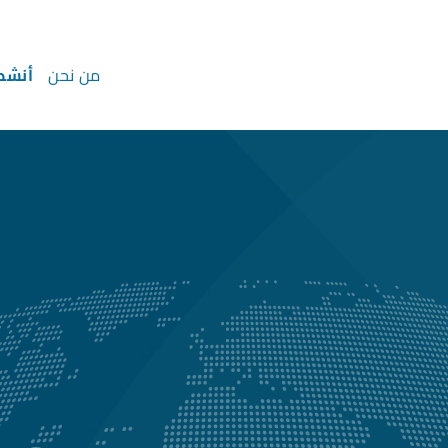
من نحن
أنشط