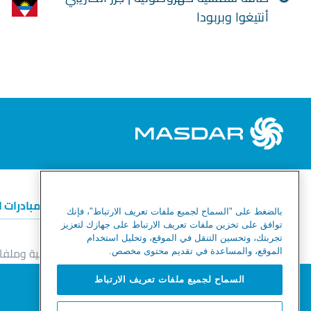
أنتيغوا وبربودا
الطاقة المتجددة
الهيدروجين الأخضر
المبادرات 
بالضغط على "السماح لجميع ملفات تعريف الارتباط"، فإنك
توافق على تخزين ملفات تعريف الارتباط على جهازك لتعزيز
تجربتك، وتحسين التنقل في الموقع، وتحليل استخدام
خط المساعدة للأخلاقيات والامتثال
إشعار الخصوصية وملفات
الموقع، والمساعدة في تقديم محتوى مخصص.
خريطة الموقع
نحترم خصوصيتك
السماح لجميع ملفات تعريف الارتباط