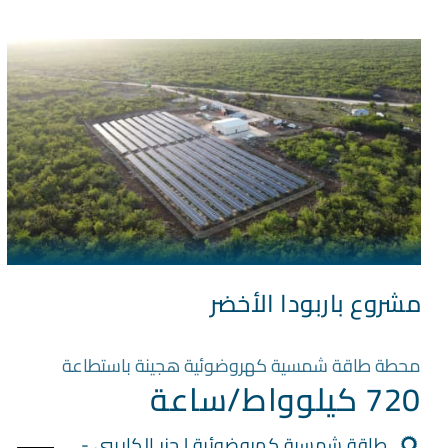
مشروع باربودا الأخضر
محطة طاقة شمسية كهروضوئية هجينة باستطاعة
720 كيلوواط/ساعة
طاقة شمسية كهروضوئية | جزر الكاريبي -