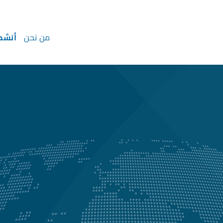
من نحن
أنشط