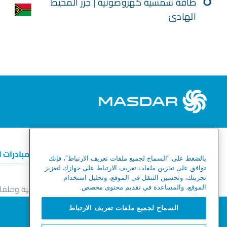
طاقة شمسية كهروضوئية | جزر المحيط
الهادئ
الطاقة المتجددة
الهيدروجين الأخضر
المبادرات 
بالضغط على "السماح لجميع ملفات تعريف الارتباط"، فإنك
توافق على تخزين ملفات تعريف الارتباط على جهازك لتعزيز
تجربتك، وتحسين التنقل في الموقع، وتحليل استخدام
خط المساعدة للأخلاقيات والامتثال
إشعار الخصوصية وملفات
الموقع، والمساعدة في تقديم محتوى مخصص.
خريطة الموقع
نحترم خصوصيتك
السماح لجميع ملفات تعريف الارتباط