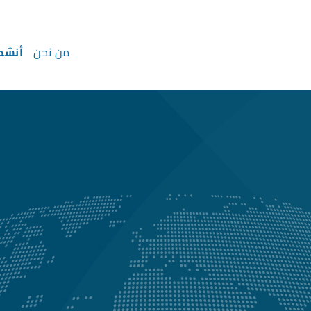
من نحن
أنشط