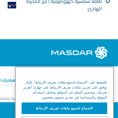
طاقة شمسية كهروضوئية | جزر المحيط
الهادئ
الطاقة المتجددة
الهيدروجين الأخضر
المبادرات 
بالضغط على "السماح لجميع ملفات تعريف الارتباط"، فإنك
توافق على تخزين ملفات تعريف الارتباط على جهازك لتعزيز
تجربتك، وتحسين التنقل في الموقع، وتحليل استخدام
خط المساعدة للأخلاقيات والامتثال
إشعار الخصوصية وملفات
الموقع، والمساعدة في تقديم محتوى مخصص.
خريطة الموقع
نحترم خصوصيتك
السماح لجميع ملفات تعريف الارتباط