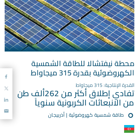
محطة نيفتشالا للطاقة الشمسية
الكهروضوئية بقدرة 315 ميجاواط
القدرة الإنتاجية: 315 ميجاواط
تفادي إطلاق أكثر من 262ألف طن
من الانبعاثات الكربونية سنوياً
طاقة شمسية كهروضوئية | أذربيجان