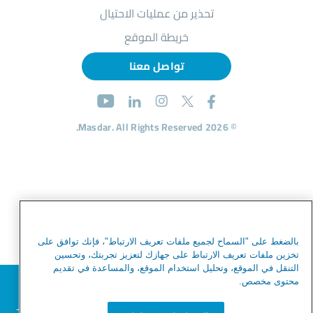
تحذير من عمليات الاحتيال
خريطة الموقع
تواصل معنا
© 2026 Masdar. All Rights Reserved.
بالضغط على "السماح لجميع ملفات تعريف الارتباط"، فإنك توافق على
تخزين ملفات تعريف الارتباط على جهازك لتعزيز تجربتك، وتحسين
التنقل في الموقع، وتحليل استخدام الموقع، والمساعدة في تقديم
نحترم خصوصيتك
محتوى مخصص.
نحن نستخدم ملفات تعريف الارتباط لتحسين تجربة التصفح