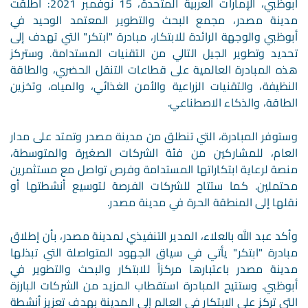
أبوظبي، الإمارات العربية المتحدة، 15 نوفمبر 2021: أطلقت
مدينة مصدر، مجمع البحث والتطوير المعتمد الوحيد في
أبوظبي والوجهة الرائدة للابتكار، مبادرة "ابتكر" التي تهدف إلى
تحديد وتطوير الجيل التالي من التقنيات المستدامة. وستركز
هذه المبادرة العالمية على قطاعات التنقل الحضري، والطاقة
النظيفة، والتقنيات الزراعية والأمن الغذائي، والمياه، وتخزين
الطاقة، والذكاء الاصطناعي.
وستوفر المبادرة، التي تنطلق من مدينة مصدر وتمتد على مدار
العام، للمشاركين من فئة الشركات الصغيرة والمتوسطة،
منصة لرعاية ابتكاراتها المستدامة وفرص تواصل مع مستثمرين
محتملين. كما ستتاح للشركات الفرصة لتوسيع أنشطتها أو
نقلها إلى المنطقة الحرة في مدينة مصدر.
وأكد عبد الله بالعلاء، المدير التنفيذي لمدينة مصدر، بأن إطلاق
مبادرة "ابتكر" يأتي في سياق الجهود المتواصلة التي تبذلها
مدينة مصدر باعتبارها مركزاً للابتكار والبحث والتطوير في
أبوظبي. وستتيح المبادرة استقطاب المزيد من الشركات البارزة
التي تركز على الابتكار في العالم إلى المدينة بهدف تعزيز أنشطة