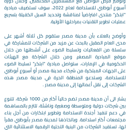
وتوفير فرص التواصل مع المستثمرين المحتملين. وخلال دورة
أسبوع أبوظبي للاستدامة لعام 2022، سوف تستضيف مبادرة
"ابتكر" منتدى افتراضياً لمناقشة وتحديد السبل الكفيلة بتسريع
عمليات تطوير التقنيات بمراحلها الأولية.
وأوضح بالعلاء بأن مدينة مصدر ستقوم كل ثلاثة أشهر على
مدى العام المقبل بالبحث عن مزيد من الشركات للمشاركة في
سلسلة من الفعاليات وتسليط الضوء على أنشطتها من خلال
موقع المبادرة المصغر. ومن خلال الشراكة مع الهيئات
الحكومية في الإمارات، ستواصل مبادرة "ابتكر" تسليط الضوء
على الجهات المبتكرة من شركاء مدينة مصدر أو أسبوع أبوظبي
للاستدامة، وستدعو المنطقة الحرة في مدينة مصدر هذه
الشركات إلى نقل أعمالها إلى مدينة مصدر .
يشار الى أن مدينة مصدر تضم حالياً أكثر من 1000 شركة، تتنوع
بين شركات دولية ومتوسطة وصغيرة وناشئة، تلتزم بالمساهمة
في دعم تنفيذ أجندة الاستدامة وتطوير ابتكارات من أجل بناء
مجتمعات أكثر استدامة. وباتخاذها لمدينة مصدر بأبوظبي مقراً
لها، تستفيد الشركات من البنية التحتية الرقمية الاستثنائية التي