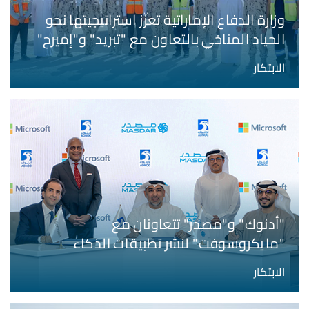
وزارة الدفاع الإماراتية تعزّز استراتيجيتها نحو
الحياد المناخي بالتعاون مع "تبريد" و"إميرج"
الابتكار
"أدنوك" و"مصدر" تتعاونان مع
"مايكروسوفت" لنشر تطبيقات الذكاء
الاصطناعي والحلول منخفضة الكربون
الابتكار