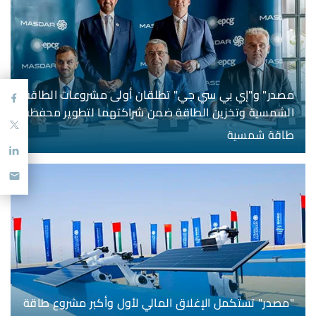
مصدر" و"إي بي سي جي" تطلقان أولى مشروعات الطاقة
الشمسية وتخزين الطاقة ضمن شراكتهما لتطوير محفظة
بقدرة 2 غيغاواط في مونتينيغرو
طاقة شمسية
"مصدر" تستكمل الإغلاق المالي لأول وأكبر مشروع طاقة