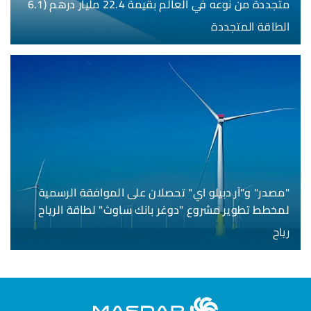
متجددة من نوعه في العالم بقيمة 22.4 مليار درهم (6.1
مليار دولار)
الطاقة المتجددة
"مصدر" و"آر دبيلو اي" تحصلان على الموافقة الرسمية
لمخطط تطوير مشروع "دوغر بانك ساوث" لطاقة الرياح
البحرية بقدرة 3 غيغاواط
رياح