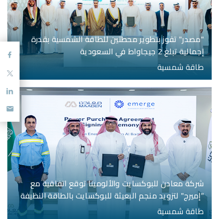
"مصدر" تفوز بتطوير محطتين للطاقة الشمسية بقدرة
إجمالية تبلغ 2 جيجاواط في السعودية
طاقة شمسية
شركة معادن للبوكسايت والألومينا توقع اتفاقية مع
"إميرج" لتزويد منجم البعيثة للبوكسايت بالطاقة النظيفة
طاقة شمسية