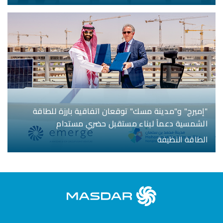
"إميرج" و"مدينة مسك" توقعان اتفاقية بارزة للطاقة
الشمسية دعماً لبناء مستقبل حضري مستدام
الطاقة النظيفة