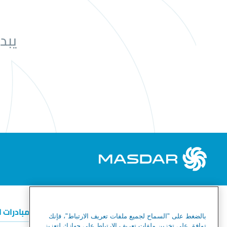
يبد
الطاقة المتجددة
الهيدروجين الأخضر
المبادرات 
بالضغط على "السماح لجميع ملفات تعريف الارتباط"، فإنك
توافق على تخزين ملفات تعريف الارتباط على جهازك لتعزيز