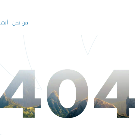
من نحن
أنشط