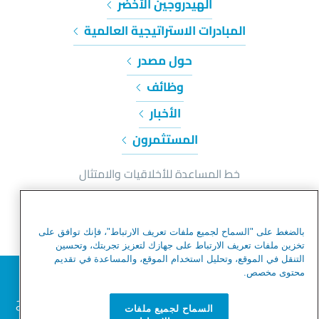
الهيدروجين الأخضر
المبادرات الاستراتيجية العالمية
حول مصدر
وظائف
الأخبار
المستثمرون
خط المساعدة للأخلاقيات والامتثال
إشعار الخصوصية وملفات تعريف الارتباط
شروط الاستخدام
بالضغط على "السماح لجميع ملفات تعريف الارتباط"، فإنك توافق على
شروط الاستخدام
تخزين ملفات تعريف الارتباط على جهازك لتعزيز تجربتك، وتحسين
التنقل في الموقع، وتحليل استخدام الموقع، والمساعدة في تقديم
تحذير من عمليات الاحتيال
نحترم خصوصيتك
محتوى مخصص.
خريطة الموقع
نحن نستخدم ملفات تعريف الارتباط لتحسين تجربة التصفح
السماح لجميع ملفات