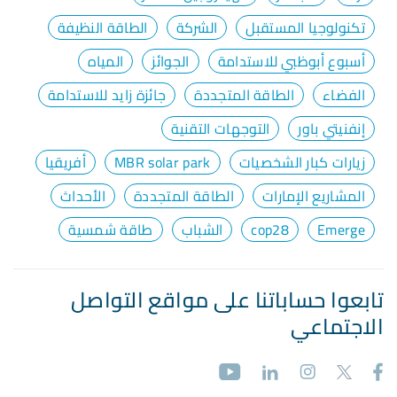
تكنولوجيا المستقبل
الشركة
الطاقة النظيفة
أسبوع أبوظبي للاستدامة
الجوائز
المياه
الفضاء
الطاقة المتجددة
جائزة زايد للاستدامة
إنفنيتي باور
التوجهات التقنية
زيارات كبار الشخصيات
MBR solar park
أفريقيا
المشاريع الإمارات
الطاقة المتجددة
الأحداث
Emerge
cop28
الشباب
طاقة شمسية
تابعوا حساباتنا على مواقع التواصل
الاجتماعي