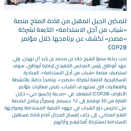
لتمكين الجيل المقبل من قادة المناخ منصة
«شباب من أجل الاستدامة» التابعة لشركة
«مصدر» تكشف عن برنامجها خلال مؤتمر
COP28
تحت رعاية سموّ الشيخ خالد بن محمد بن زايد آل نهيان، ولي
عهد أبوظبي رئيس المجلس التنفيذي لإمارة أبوظبي، سوف
تستضيف منصة «شباب من أجل الاستدامة»، المبادرة
الاستراتيجية التابعة لشركة «مصدر»، برنامجاً حافلاً بالأنشطة
والفعاليات التي تستهدف الشباب، ضمن فعاليات مؤتمر
الأطراف (COP28) المنعقِد في «مدينة إكسبو دبي» خلال
الفترة من 30 نوفمبر إلى 12 ديسمبر. وسيركِّز برنامج المنصة
على تكريس دور الشباب في جهود التنمية المستدامة ومواجهة
التغير المناخي، إلى جانب إفساح المجال أمام قادة مستقبل
الاستدامة لمشاركة أفكارهم وآرائهم.