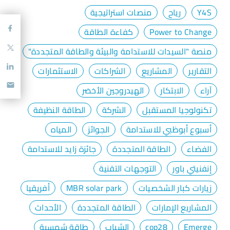
Y4S
رياح
منصات استراتيجية
Power to Change
كفاءة الطاقة
منصة "السيدات للاستدامة والبيئة والطاقة المتجددة"
التقارير
المشاريع
الشراكات
الاستثمارات
آراء
الابتكار
الهيدروجين الأخضر
تكنولوجيا المستقبل
الشركة
الطاقة النظيفة
أسبوع أبوظبي للاستدامة
الجوائز
المياه
الفضاء
الطاقة المتجددة
جائزة زايد للاستدامة
إنفنيتي باور
التوجهات التقنية
زيارات كبار الشخصيات
MBR solar park
أفريقيا
المشاريع الإمارات
الطاقة المتجددة
الأحداث
Emerge
cop28
الشباب
طاقة شمسية