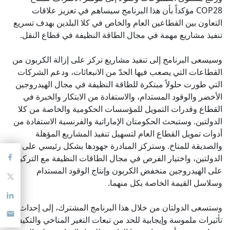
COP28 مؤكداً بأن هذا البرنامج سيساهم في تعزيز علاقات
التعاون بين القطاعين العام والخاص في كلا البلدين بهدف تسريع
تنفيذ مشاريع مهمة في مجال الطاقة النظيفة في قطاع النقل.
وسيسعى البرنامج إلى تنفيذ مشاريع تركز على إزالة الكربون من
القطاعات التي يصعب فيها الحدّ من الانبعاثات، ودعم الشركات
التي طورت حلولاً مبتكرة للطاقة النظيفة في مجال الهيدروجين
الأخضر والوقود المستدام، والاستفادة من الابتكار والخبرة في
القطاع وقدرات التمويل للمؤسسات الحكومية والخاصة من كلا
الدولتين. وستبحث الحكومتان الإماراتية والفرنسية الاستفادة من
أدوات تمويل القطاع العام لتسهيل تنفيذ المشاريع المؤهلة
والصديقة للمناخ. وستركز المبادرة جهودها بشكل رئيسي على
الدولتين، واختيار الفرص في مجال الطاقات النظيفة مع التركيز
على الهيدروجين منخفض الكربون وإنتاج الوقود المستدام
وسلاسل القيمة الخاصة بكل منهما.
وستسعى الدولتان من خلال هذا البرنامج المشترك، إلى إحداث
تأثيرات ملموسة وإيجابية للحد من تبعات التغير المناخي والتكيف