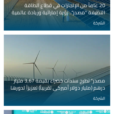
20 عاماً من الإنجازات في قطاع الطاقة
النظيفة "مصدر".. رؤية إماراتية وريادة عالمية
الشركة
مصدر" تطرح سندات خضراء بقيمة 3,67 مليار
درهم (مليار دولار أميركي تقريباً) تعزيزاً لدورها
الريادي في دعم التمويل المستدام
الشركة