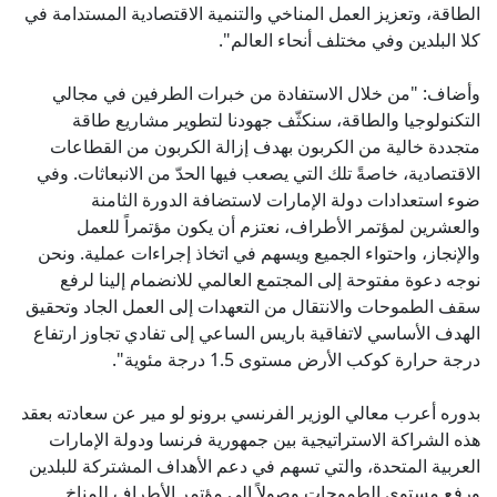
الطاقة، وتعزيز العمل المناخي والتنمية الاقتصادية المستدامة في
كلا البلدين وفي مختلف أنحاء العالم".
وأضاف: "من خلال الاستفادة من خبرات الطرفين في مجالي
التكنولوجيا والطاقة، سنكثّف جهودنا لتطوير مشاريع طاقة
متجددة خالية من الكربون بهدف إزالة الكربون من القطاعات
الاقتصادية، خاصةً تلك التي يصعب فيها الحدّ من الانبعاثات. وفي
ضوء استعدادات دولة الإمارات لاستضافة الدورة الثامنة
والعشرين لمؤتمر الأطراف، نعتزم أن يكون مؤتمراً للعمل
والإنجاز، واحتواء الجميع ويسهم في اتخاذ إجراءات عملية. ونحن
نوجه دعوة مفتوحة إلى المجتمع العالمي للانضمام إلينا لرفع
سقف الطموحات والانتقال من التعهدات إلى العمل الجاد وتحقيق
الهدف الأساسي لاتفاقية باريس الساعي إلى تفادي تجاوز ارتفاع
درجة حرارة كوكب الأرض مستوى 1.5 درجة مئوية".
بدوره أعرب معالي الوزير الفرنسي برونو لو مير عن سعادته بعقد
هذه الشراكة الاستراتيجية بين جمهورية فرنسا ودولة الإمارات
العربية المتحدة، والتي تسهم في دعم الأهداف المشتركة للبلدين
ورفع مستوى الطموحات وصولاً إلى مؤتمر الأطراف للمناخ