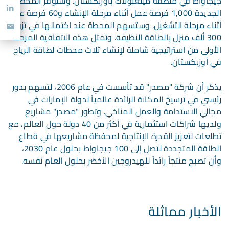
جيجاواط في منطقة مينغبولاك بأوزبكستان. وستوفر المحطة
الجديدة 1,000 فرصة عمل أثناء مرحلة الإنشاء و60 فرصة عمل
أثناء مرحلة التشغيل. وستسهم المحطة عند اكتمالها في تزويد
300 ألف منزل بالطاقة النظيفة. وتمثل هذه الاتفاقية المرحلة
الأولى من استراتيجية شاملة لإنشاء ثلاث محطات لطاقة الرياح
في أوزبكستان.
يذكر أن شركة "مصدر" قد تأسست في عام 2006، لتسهم بدور
رئيسي في ترسيخ المكانة الرائدة عالمياً لدولة الإمارات في
مجاليْ الاستدامة والعمل المناخي. وتطور "مصدر" مشاريع
ولديها شراكات استثمارية في أكثر من 40 دولة حول العالم، مع
تطلعات لتعزيز القدرة الإنتاجية لمحفظة مشاريعها في قطاع
الطاقة المتجددة لتصل إلى 100 جيجاواط بحلول عام 2030،
وأن تصبح منتجاً رائداً للهيدروجين الأخضر بحلول العام نفسه.
الأخبار مماثلة