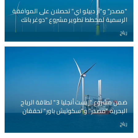
"مصدر" و"آر دبيلو اي" تحصلان على الموافقة
الرسمية لمخطط تطوير مشروع "دوغر بانك
ساوث" لطاقة الرياح البحرية بقدرة 3 غيغاواط
رياح
ضمن مشروع "إيست أنجليا 3" لطاقة الرياح
البحرية "مصدر" و"سكوتيش باور" تحققان
رقماً قياسياً عبر استكمال تركيب أول توربينة
رياح
رياح بأكبر شفرات من نوعها على مستوى
المملكة المتحدة