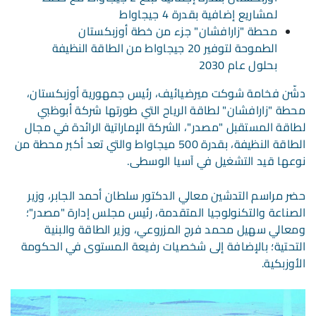
لمشاريع إضافية بقدرة 4 جيجاواط
محطة "زارافشان" جزء من خطة أوزبكستان
الطموحة لتوفير 20 جيجاواط من الطاقة النظيفة
بحلول عام 2030
دشّن فخامة شوكت ميرضيائيف، رئيس جمهورية أوزبكستان،
محطة "زارافشان" لطاقة الرياح التي طورتها شركة أبوظبي
لطاقة المستقبل "مصدر"، الشركة الإماراتية الرائدة في مجال
الطاقة النظيفة، بقدرة 500 ميجاواط والتي تعد أكبر محطة من
نوعها قيد التشغيل في آسيا الوسطى.
حضر مراسم التدشين معالي الدكتور سلطان أحمد الجابر، وزير
الصناعة والتكنولوجيا المتقدمة، رئيس مجلس إدارة "مصدر"؛
ومعالي سهيل محمد فرج المزروعي، وزير الطاقة والبنية
التحتية؛ بالإضافة إلى شخصيات رفيعة المستوى في الحكومة
الأوزبكية.