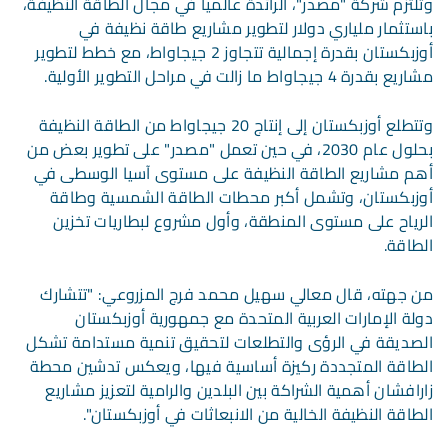
وتلتزم شركة "مصدر"، الرائدة عالمياً في مجال الطاقة النظيفة،
باستثمار ملياري دولار لتطوير مشاريع طاقة نظيفة في
أوزبكستان بقدرة إجمالية تتجاوز 2 جيجاواط، مع خطط لتطوير
مشاريع بقدرة 4 جيجاواط ما زالت في مراحل التطوير الأولية.
وتتطلع أوزبكستان إلى إنتاج 20 جيجاواط من الطاقة النظيفة
بحلول عام 2030، في حين تعمل "مصدر" على تطوير بعض من
أهم مشاريع الطاقة النظيفة على مستوى آسيا الوسطى في
أوزبكستان، وتشمل أكبر محطات الطاقة الشمسية وطاقة
الرياح على مستوى المنطقة، وأول مشروع لبطاريات تخزين
الطاقة.
من جهته، قال معالي سهيل محمد فرج المزروعي: "تتشارك
دولة الإمارات العربية المتحدة مع جمهورية أوزبكستان
الصديقة في الرؤى والتطلعات لتحقيق تنمية مستدامة تشكل
الطاقة المتجددة ركيزة أساسية فيها، ويعكس تدشين محطة
زارافشان أهمية الشراكة بين البلدين والرامية لتعزيز مشاريع
الطاقة النظيفة الخالية من الانبعاثات في أوزبكستان".