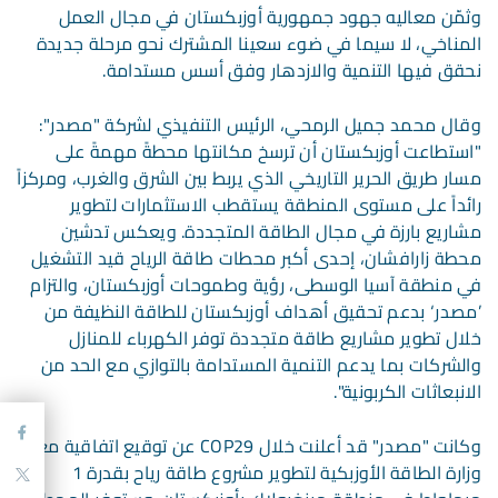
وثمّن معاليه جهود جمهورية أوزبكستان في مجال العمل
المناخي، لا سيما في ضوء سعينا المشترك نحو مرحلة جديدة
نحقق فيها التنمية والازدهار وفق أسس مستدامة.
وقال محمد جميل الرمحي، الرئيس التنفيذي لشركة "مصدر":
"استطاعت أوزبكستان أن ترسخ مكانتها محطةً مهمةً على
مسار طريق الحرير التاريخي الذي يربط بين الشرق والغرب، ومركزاً
رائداً على مستوى المنطقة يستقطب الاستثمارات لتطوير
مشاريع بارزة في مجال الطاقة المتجددة. ويعكس تدشين
محطة زارافشان، إحدى أكبر محطات طاقة الرياح قيد التشغيل
في منطقة آسيا الوسطى، رؤية وطموحات أوزبكستان، والتزام
’مصدر‘ بدعم تحقيق أهداف أوزبكستان للطاقة النظيفة من
خلال تطوير مشاريع طاقة متجددة توفر الكهرباء للمنازل
والشركات بما يدعم التنمية المستدامة بالتوازي مع الحد من
الانبعاثات الكربونية".
وكانت "مصدر" قد أعلنت خلال COP29 عن توقيع اتفاقية مع
وزارة الطاقة الأوزبكية لتطوير مشروع طاقة رياح بقدرة 1