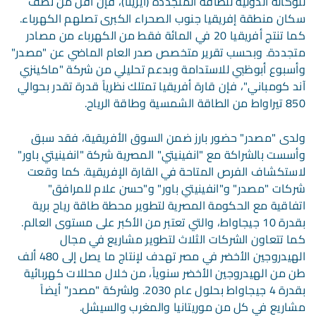
للوكالة الدولية للطاقة المتجددة (آيرينا)، فإن أقل من نصف
سكان منطقة إفريقيا جنوب الصحراء الكبرى تصلهم الكهرباء.
كما تنتج أفريقيا 20 في المائة فقط من الكهرباء من مصادر
متجددة. وبحسب تقرير متخصص صدر العام الماضي عن "مصدر"
وأسبوع أبوظبي للاستدامة وبدعم تحليلي من شركة "ماكينزي
آند كومباني"، فإن قارة أفريقيا تمتلك نظرياً قدرة تقدر بحوالي
850 تيراواط من الطاقة الشمسية وطاقة الرياح.
ولدى "مصدر" حضور بارز ضمن السوق الأفريقية، فقد سبق
وأسست بالشراكة مع "انفينيتي" المصرية شركة "انفينيتي باور"
لاستكشاف الفرص المتاحة في القارة الإفريقية. كما وقعت
شركات "مصدر" و"انفينيتي باور" و"حسن علام للمرافق"
اتفاقية مع الحكومة المصرية لتطوير محطة طاقة رياح برية
بقدرة 10 جيجاواط، والتي تعتبر من الأكبر على مستوى العالم.
كما تتعاون الشركات الثلاث لتطوير مشاريع في مجال
الهيدروجين الأخضر في مصر تهدف لإنتاج ما يصل إلى 480 ألف
طن من الهيدروجين الأخضر سنوياً، من خلال محللات كهربائية
بقدرة 4 جيجاواط بحلول عام 2030. ولشركة "مصدر" أيضاً
مشاريع في كل من موريتانيا والمغرب والسيشل.