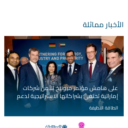
الأخبار مماثلة
على هامش مؤتمر ميونيخ للأمن شركات
إماراتية تحتفي بشراكاتها الاستراتيجية لدعم
أمن الطاقة والنمو الصناعي في أوروبا
الطاقة النظيفة