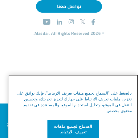
تواصل معنا
© 2026 Masdar. All Rights Reserved.
بالضغط على "السماح لجميع ملفات تعريف الارتباط"، فإنك توافق على
تخزين ملفات تعريف الارتباط على جهازك لتعزيز تجربتك، وتحسين
التنقل في الموقع، وتحليل استخدام الموقع، والمساعدة في تقديم
نحترم خصوصيتك
محتوى مخصص.
نحن نستخدم ملفات تعريف الارتباط لتحسين تجربة التصفح
السماح لجميع ملفات
الخاصة بك، وخدمة الإعلانات أو المحتوى المخصص،
تعريف الارتباط