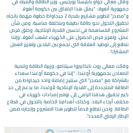
وقال معالي جواو بابتيستا بورجيس، وزير الطاقة والمياه في
جمهورية أنغولا: "يمثل هذا الاتفاق بين حكومة أنغولا
و"مصدر" لتطوير مشاريع بقدرة 2 جيجاواط خطوة مهمة باتجاه
تحقيق التحول نحو طاقة نظيفة وبتكلفة مناسبة. ومن شأن
المشروع المساهمة في تحسين القدرة الإنتاجية، وخلق فرص
عمل، وتعزيز فرص الحصول على الكهرباء لشعب أنغولا. وإننا
نتطلع إلى توطيد العلاقة التي تجمع بين البلدين وتعزيز العمل
المشترك".
وقالت معالي روث نانكابيروا سينتامو، وزيرة الطاقة وتنمية
المعادن بجمهورية أوغندا: "إننا في حكومة أوغندا سعداء
بالشراكة مع "مصدر" التي ستتيح إضافة واحد جيجاواط من
الطاقة المتجددة إلى القدرة الإنتاجية لأوغندا، ما يدعم إلى حد
كبير تحقيق هدفنا الرامي إلى توفير إمدادات كهرباء في
مختلف أرجاء البلاد، وكذلك أهدافنا الخاصة بالتحول في قطاع
الطاقة. ونحن نتطلع قدماً لتطوير هذا المشروع وإنجازه ضمن
الإطار الزمني المحدد".