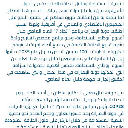
التنمية المستدامة وحلول الطاقة المتجددة في الدول
الأفريقية، فإن دولة الإمارات تسعى جاهدة لدعم هذا القطاع
لما يتمتع به من إمكانات كبيرة تساهم في تحقيق النمو على
الصعيدين الاقتصادي والمناخي في أفريقيا. ولهذا السبب،
أطلقت دولة الإمارات برنامج "اتحاد 7" العام الماضي خلال
أسبوع أبوظبي للاستدامة، وهو برنامج مخصص لتسريع وتيرة
نشر مشاريع الطاقة النظيفة في جميع أنحاء إفريقيا، وتوفير
الكهرباء النظيفة لـ 100 مليون شخص بحلول عام 2035. مشيراً
إلى أن الاتفاقيات التي تم توقيعها خلال دورة هذا العام من
أسبوع أبوظبي للاستدامة، تعكس أهمية الخطوات السبّاقة
التي اتخذتها دولة الإمارات في هذا المجال والتي ساهمت في
تحقيق إنجازات مهمة خلال العام الماضي.
من جهته، قال معالي الدكتور سلطان بن أحمد الجابر، وزير
الصناعة والتكنولوجيا المتقدمة، الرئيس المعيّن لمؤتمر
COP28
، رئيس مجلس إدارة "مصدر": "تماشياً مع رؤية القيادة
في دولة الإمارات بمد جسور التعاون ودعم التقدم نحو تحقيق
التنمية المستدامة من خلال التركيز على حلول الطاقة المتجددة
والعمل المناخي، تلتزم الدولة بتعزيز التنمية المستدامة في