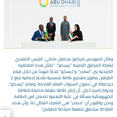
وقال المهندس فيكتور بنجامين ماباني، الرئيس التنفيذي
لشركة المرافق الزامبية "زيسكو": "تمثل هذه الاتفاقية
التاريخية بين "مصدر" و"زيسكو" إنجازاً مهماً من خلال قيام
الطرفين بتطوير مشاريع طاقة شمسية بقدرة إجمالية تبلغ 2
جيجاواط في غضون السنوات العشر القادمة. وتعتبر "زيسكو"،
ودولة زامبيا ككل، أن إنتاج طاقة نظيفة مكملة للطاقة
الكهرومائية مسألة في غاية الأهمية لضمان أمن الطاقة.
ونحن واثقون أن "مصدر" هي الشريك المثالي لنا، وأن هذه
الشراكة ستحقق منفعة متبادلة للطرفين".