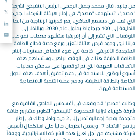
من جانبه، قال محمد جميل الرمحي، الرئيس التنفيذي لشركة
"مصدر": "تستهدف "مصدر"، في إطار هيكلة الشركاء الجديدة
التي تمت في ديسمبر الماضي، رفع قدرتها الإنتاجية من الطاقة
النظيفة إلى 100 جيجاواط بحلول عام 2030. وبالنظر إلى
التوقعات التي تشير إلى أن إفريقيا ستشهد معدلات نمو عالية،
فإننا نرى وجود فرص هائلة لتعزيز ورفع حصة قطاع الطاقة
المتجددة الأفريقي، خاصة في ضوء انخفاض مستويات إنتاج
الطاقة النظيفة هناك في الوقت الراهن. وستساهم هذه
الاتفاقيات المهمة التي تم توقيعها على هامش فعاليات
أسبوع أبوظبي للاستدامة في دعم تحقيق أهدف هذه الدول
الخاصة بالطاقة النظيفة، ودفع عجلة التنمية الاقتصادية
المستدامة فيها".
وكانت "مصدر" قد وقعت في أغسطس الماضي اتفاقية مع
شركة كهرباء تنزانيا المحدودة "تانيسكو" لتطوير مشاريع طاقة
متجددة بقدرة إجمالية تصل إلى 2 جيجاواط، وذلك في إطار
برنامج "الاتحاد 7". ويعمل الطرفان حالياً على استكمال تأسيس
شركة مشتركة من أجل تعزيز هذه الشراكة الاستراتيجية. ووفقاً