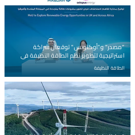
"مصدر" و"أوكتوبس" توقعان شراكة
استراتيجية لتطوير نظم الطاقة النظيفة في
المملكة المتحدة وأفريقيا
الطاقة النظيفة