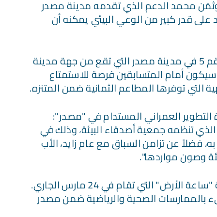
وثمّن محمد الدعم الذي تقدمه مدينة مصدر
لى قدر كبير من الوعي البيئي يمكنه أن
وينطلق السباق عند الساعة 3.30 عصراً من البوابة رقم 5 في مدينة مصدر التي تقع من جهة مدينة
 سيكون أمام المتسابقين فرصة للاستمتاع
التي توفرها المطاعم الثمانية ضمن المتنزه.
 التطوير العمراني المستدام في "مصدر":
 الذي تنظمه جمعية أصدقاء البيئة، وذلك في
ه، فضلاً عن تزامن السباق مع عام زايد، الأب
ئة وصون مواردها".
وأضاف: "يأتي السباق قبل أيام معدودة من فعالية "ساعة الأرض" التي تقام في 24 مارس الجاري.
يء بالممارسات الصحية والرياضية ضمن مصدر