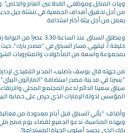
وربات المنازل وموظفي القطاعين العام والخاص". 
من أجل تحقيق أهداف الجمعية في تنشئة جيل جديد ع
يعمل من أجل بيئة أكثر استدامة.
خليفة أ، لينتهي مسار السباق في "مصدر بارك"، حيث
بمجموعة واسعة من المأكولات والمشروبات الشهية 
من جهته قال يوسف باصليب، المدير التنفيذي لإدارة
"يسرنا في مدينة مصدر استضافة "الماراثون البيئي"
سياق سعينا الدائم لدعم المجتمع المحلي والارتقاء ب
المؤسس لدولة الإمارات الذي حرص على حماية البي
وبهذه المناسبة، ندعو الجميع لقضاء يوم مميز مل
بارك الذي يجسد أسلوب الحياة المستدامة".