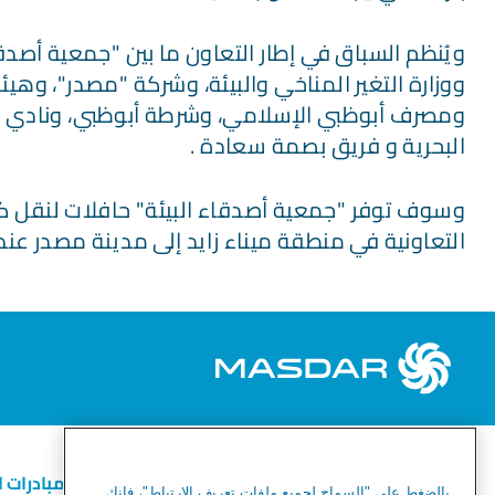
ويُنظم السباق في إطار التعاون ما بين "جمعية أصدقاء
ووزارة التغير المناخي والبيئة، وشركة "مصدر"، وهيئة
ومصرف أبوظبي الإسلامي، وشرطة أبوظبي، ونادي أب
البحرية و فريق بصمة سعادة .
وسوف توفر "جمعية أصدقاء البيئة" حافلات لنقل ك
التعاونية في منطقة ميناء زايد إلى مدينة مصدر عند ا
الطاقة المتجددة
الهيدروجين الأخضر
المبادرات 
بالضغط على "السماح لجميع ملفات تعريف الارتباط"، فإنك