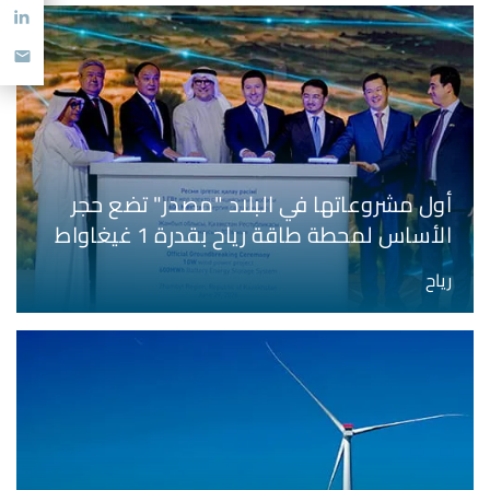
أول مشروعاتها في البلاد "مصدر" تضع حجر
الأساس لمحطة طاقة رياح بقدرة 1 غيغاواط
وتستهدف تطوير مشروع يوفّر طاقة نظيفة
رياح
على مدار الساعة في كازاخستان