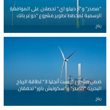
"مصدر" و"آر دبيلو اي" تحصلان على الموافقة
الرسمية لمخطط تطوير مشروع "دوغر بانك
ساوث" لطاقة الرياح البحرية بقدرة 3 غيغاواط
رياح
ضمن مشروع "إيست أنجليا 3" لطاقة الرياح
البحرية "مصدر" و"سكوتيش باور" تحققان
رقماً قياسياً عبر استكمال تركيب أول توربينة
رياح
رياح بأكبر شفرات من نوعها على مستوى
المملكة المتحدة