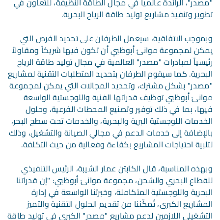
"مصدر"، الرائدة عالمياً في مجال الطاقة النظيفة، للتعاون في
تطوير وتنفيذ مشاريع توليد طاقة الرياح البحرية.
وبموجب الاتفاقية، سيعمل الطرفان على تحديد الفرص التي
يمكن لمجموعة موانئ أبوظبي أن تكون فيها شريكاً ومقاولاً
رئيسياً لمبادرات "مصدر" العالمية في مجال توليد طاقة الرياح
البحرية. كما سيقوم الطرفان بتحديد المتطلبات التقنية لمشاريع
"مصدر" بشكل مشترك، وتحديد المجالات التي يمكن لمجموعة
موانئ أبوظبي توظيف قدراتها الفنية واللوجستية الواسعة
فيها، بما في ذلك توفير وتصنيع المحطات الفرعية، وحلول
الخدمات اللوجستية البرية والبحرية، والخدمات تحت سطح البحر،
بالإضافة إلى خدمات الدعم في مجالي الصيانة والتشغيل، وذلك
لتلبية احتياجات المشاريع بكفاءة وفعالية من حيث التكلفة.
وبهذه المناسبة، قال الكابتن عمار الشيبة، الرئيس التنفيذي
للقطاع البحري والشحن، مجموعة موانئ أبوظبي: "إن قدراتنا
البحرية واللوجستية المتكاملة، وخبرتنا الواسعة في إدارة
المشاريع الكبرى، تُمكّننا من تقديم الحلول التقنية والتميز
التشغيلي اللازمين لدعم مشاريع "مصدر" الكبرى في توليد طاقة