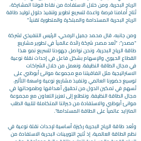
الرياح البحرية. ومن خلال الاستفادة من نقاط قوتنا المشتركة،
تُتاح أمامنا فرصة واعدة لتسريع تطوير وتنفيذ حلول توليد طاقة
الرياح البحرية المستدامة والمبتكرة والمتطورة تقنياً."
ومن جانبه، قال محمد جميل الرمحي، الرئيس التنفيذي لشركة
"مصدر": "تُعد مصدر شركة رائدة عالمياً في تطوير مشاريع
طاقة الرياح البحرية، ونحن نواصل جهودنا لتسريع نمو هذا
القطاع الحيوي والإسهام بشكل فاعل في إحداث نقلة نوعية
في مجال الطاقة النظيفة. ونعمل من خلال الشراكات
الاستراتيجية مثل اتفاقيتنا مع مجموعة موانئ أبوظبي على
توسيع حضورنا العالمي وتنفيذ مشاريع نوعية واسعة التأثير،
تُسهم في تمكين الدول من تحقيق أهدافها وطموحاتها في
مجال الطاقة النظيفة. ونتطلع إلى تعزيز التعاون مع مجموعة
موانئ أبوظبي والاستفادة من خبراتنا المتكاملة لتلبية الطلب
المتزايد عالمياً على الطاقة المستدامة".
وتُعد طاقة الرياح البحرية ركيزة أساسية لإحداث نقلة نوعية في
نظم الطاقة العالمية، إذ تُتيح التوربينات البحرية الاستفادة من