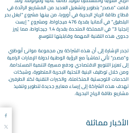
الرياح القوية والمستمرة لتوليد طاقة عالية وموثوقة. وقد
قامت "مصدر" بتطوير وتشغيل العديد من المشاريع الرائدة في
قطاع طاقة الرياح البحرية في أوروبا، من بينها مشروع "ايغل بحر
البلطيق" في ألمانيا بقدرة 476 ميجاواط، ومشروع " إيست
إنجليا 3" في المملكة المتحدة بقدرة 1.4 جيجاواط، مما يُبرز
جدوى هذه التقنية المهمة وقابليتها للتوسع.
تجدر الإشارة إلى أن هذه الشراكة بين مجموعة موانئ أبوظبي
و"مصدر" تأتي تماشياً مع الرؤية الوطنية لدولة الإمارات الرامية
إلى تعزيز التنويع الاقتصادي ودفع مسيرة التنمية المستدامة.
ومن خلال توظيف البنية التحتية البحرية المتطورة، وشبكات
الخدمات اللوجستية المتكاملة، والخبرات التقنية لكلا الطرفين،
تهدف هذه الشراكة إلى إرساء معايير جديدة لتطوير وتنفيذ
مشاريع طاقة الرياح البحرية.
الأخبار مماثلة