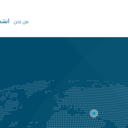
من نحن
أنشط