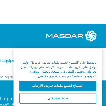
الطاقة المتجددة
الهيدروجين الأخضر
المبادرات 
بالضغط على "السماح لجميع ملفات تعريف الارتباط"، فإنك
توافق على تخزين ملفات تعريف الارتباط على جهازك لتعزيز
تجربتك، وتحسين التنقل في الموقع، وتحليل استخدام
خط المساعدة للأخلاقيات والامتثال
إشعار الخصوصية وملفات
الموقع، والمساعدة في تقديم محتوى مخصص.
خريطة الموقع
نحترم خصوصيتك
السماح لجميع ملفات تعريف الارتباط
نحن نستخدم ملفات تعريف الارتباط لتحسين تجربة 
ضبط تفضيلاتي
© 2026 Masdar. All Rights Reserved.
وتحليل حركة المرور على الموقع. بالنقر فوق "قبول